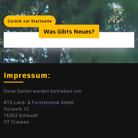
Zurück
Zurück zur Startseite
zur
Was Gibts Neues?
Startseite
Impressum:
Diese Seiten werden betrieben von:
ATG Land- & Forsttechnik GmbH
Vorwerk 1C
16303 Schwedt
OT Criewen