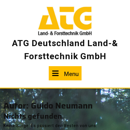
Skip
to
content
ATG Deutschland Land-&
Forsttechnik GmbH
Menu
Menu
Autor:
Guido Neumann
Nichts gefunden
Keine Sorge. Es passiert den Besten von uns.