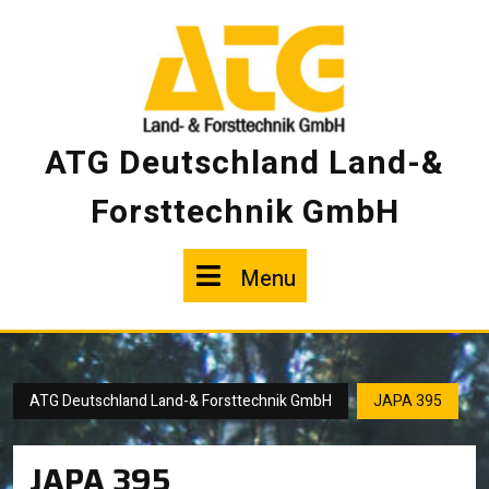
Skip
to
content
ATG Deutschland Land-&
Forsttechnik GmbH
Menu
Menu
ATG Deutschland Land-& Forsttechnik GmbH
JAPA 395
JAPA 395