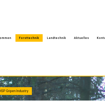
kommen
Forsttechnik
Landtechnik
Aktuelles
Kont
HSP Gripen Industry