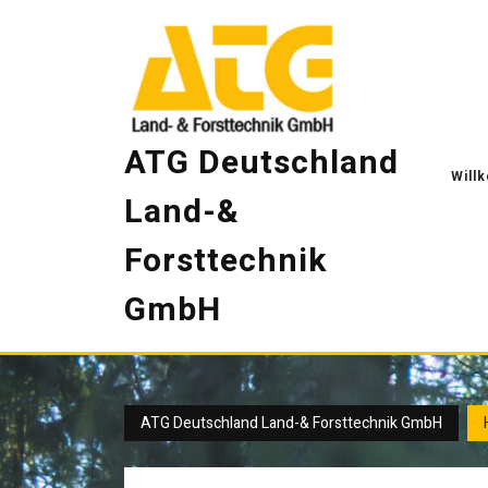
Skip
to
content
ATG Deutschland
Will
Land-&
Forsttechnik
GmbH
ATG Deutschland Land-& Forsttechnik GmbH